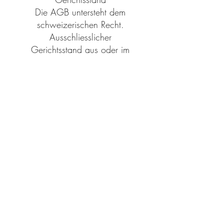
Die AGB untersteht dem
schweizerischen Recht.
Ausschliesslicher
Gerichtsstand aus oder im
Zusammenhang mit diesen AGB
ist der Sitz
des Unternehmens in der
Schweiz.
Winterthur, 27. Mai 2024
Persönliche Empfehlung