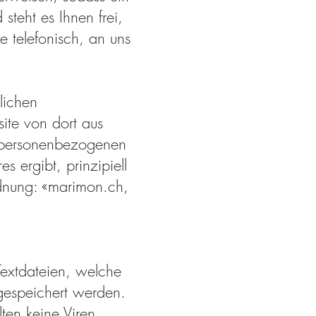
steht es Ihnen frei,
 telefonisch, an uns
lichen
ite von dort aus
r personenbezogenen
s ergibt, prinzipiell
rdnung: «marimon.ch,
extdateien, welche
gespeichert werden.
ten keine Viren.