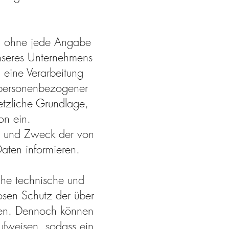
h ohne jede Angabe
nseres Unternehmens
eine Verarbeitung
 personenbezogener
setzliche Grundlage,
on ein.
ng und Zweck der von
aten informieren.
che technische und
osen Schutz der über
len. Dennoch können
ufweisen, sodass ein